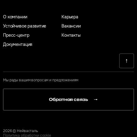
О компании
Карьера
Устойчивое развитие
Вакансии
Пресс-центр
Контакты
Документация
IncludeComponent("bitrix:main.include", "", array( // "AREA_FILE_SHOW" => "file", // "PATH" =>
SITE_TEMPLATE_PATH."/include/socials.php" //), false);?>
Мы рады вашим вопросам и предложениям
Обратная связь
2026
© Нейвасталь
Политика обработки cookie